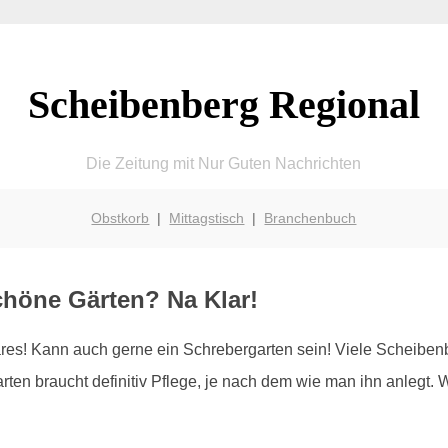
Scheibenberg Regional
Die Zeitung mit Nur Guten Nachrichten
Obstkorb
|
Mittagstisch
|
Branchenbuch
chöne Gärten? Na Klar!
es! Kann auch gerne ein Schrebergarten sein! Viele Scheibenb
ten braucht definitiv Pflege, je nach dem wie man ihn anlegt. W