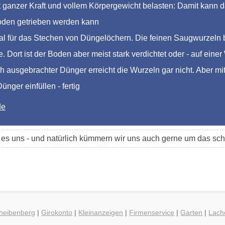
ganzer Kraft und vollem Körpergewicht belasten: Damit kann das
Boden getrieben werden kann
al für das Stechen von Düngelöchern. Die feinen Saugwurzeln 
. Dort ist der Boden aber meist stark verdichtet oder - auf eine
h ausgebrachter Dünger erreicht die Wurzeln gar nicht. Aber mi
nger einfüllen - fertig
de
t es uns - und natürlich kümmern wir uns auch gerne um das 
cheibenberg
|
Girokonto
|
Kleinanzeigen
|
Firmenservice
|
Garten
|
Lach